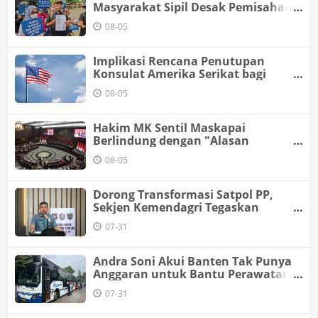
Masyarakat Sipil Desak Pemisahan
Anggaran MBG dari Pos Pendidikan
08-05
Implikasi Rencana Penutupan
Konsulat Amerika Serikat bagi
Indonesia
08-05
Hakim MK Sentil Maskapai
Berlindung dengan "Alasan
Operasional", Minta Penyebab Delay
08-05
Dibuka Transparan
Dorong Transformasi Satpol PP,
Sekjen Kemendagri Tegaskan
Pentingnya Pendekatan Humanis
07-31
Andra Soni Akui Banten Tak Punya
Anggaran untuk Bantu Perawatan
Halte Transjabodetabek
07-31