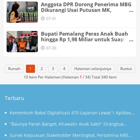
Anggota DPR Dorong Penerima MBG
Dikurangi Usai Putusan MK,
Singgung Kemampuan Fiskal
07-31
Bupati Pemalang Peras Anak Buah
hingga Rp 1,98 Miliar untuk Suap
Pegawai KPK
07-30
Rumah
1
2
3
4
Halaman selanjutnya
Buntut
10 Item Per Halaman (Halaman
1
/ 34) Total 340 Item
Terbaru
Kemenkum Bakal Digitalisasi 470 Layanan Lewat 1 Aplikasi
Super Mulai September
"Baunya Parah Banget, Khawatir Anak Sakit" Orangtua
Keluhkan Gunungan Sampah di SDN Kedaung Kali Angke
Survei Kepuasan Stakeholder Meningkat, Pertamina NRE