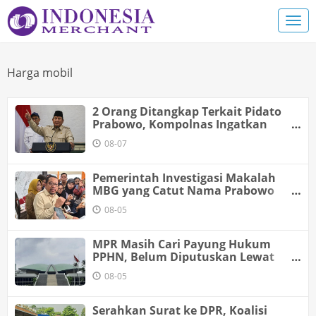
Harga mobil
2 Orang Ditangkap Terkait Pidato
Prabowo, Kompolnas Ingatkan
Putusan MK: Kegaduhan di Ruang
08-07
Digital Bukan Pidana
Pemerintah Investigasi Makalah
MBG yang Catut Nama Prabowo
untuk Nobel Perdamaian
08-05
MPR Masih Cari Payung Hukum
PPHN, Belum Diputuskan Lewat
Amandemen atau TAP
08-05
Serahkan Surat ke DPR, Koalisi