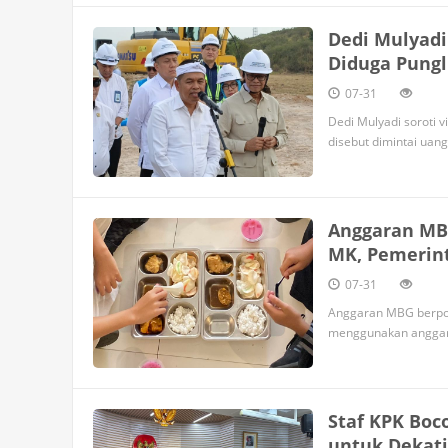
Dedi Mulyadi
Diduga Pungli
07-31
Dedi Mulyadi soroti v
disebut dimintai uang
Anggaran MBG
MK, Pemerint
07-31
Anggaran MBG berpot
menggunakan anggaran
Staf KPK Boc
untuk Dekati