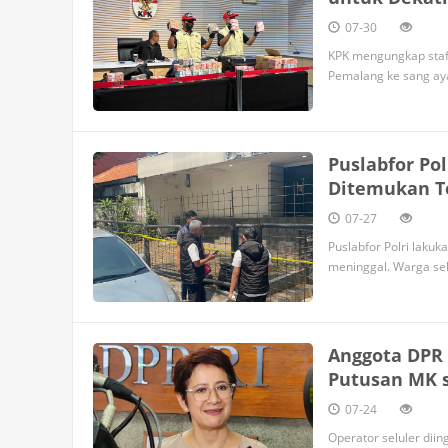
07-30
KPK mengungkap staf 
Pemalang ke sang aya
Puslabfor Pol
Ditemukan T
07-27
Puslabfor Polri laku
meninggal. Warga seb
Anggota DPR 
Putusan MK s
07-24
Operator seluler diin