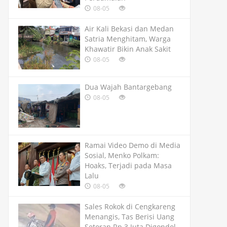
08-05
Air Kali Bekasi dan Medan
Satria Menghitam, Warga
Khawatir Bikin Anak Sakit
08-05
Dua Wajah Bantargebang
08-05
Ramai Video Demo di Media
Sosial, Menko Polkam:
Hoaks, Terjadi pada Masa
Lalu
08-05
Sales Rokok di Cengkareng
Menangis, Tas Berisi Uang
Setoran Rp 3 Juta Digondol