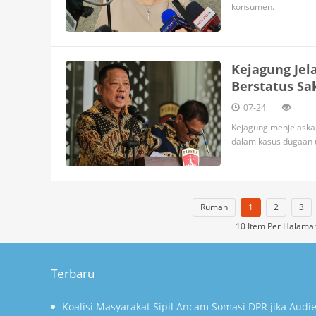
konsumen.
Kejagung Jel
Berstatus Sa
07-24
Kejagung menjelaskan
dalam kasus dugaan t
Rumah
1
2
3
10 Item Per Halam
Terbaru
Koalisi Masyarakat Sipil Ancam Somasi DPR jika Aud