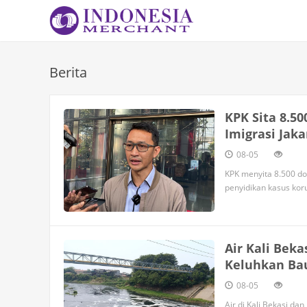
Berita
KPK Sita 8.5
Imigrasi Jaka
08-05
KPK menyita 8.500 dol
penyidikan kasus kor
Air Kali Bek
Keluhkan Ba
08-05
Air di Kali Bekasi da