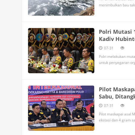
menimbulkan bau tak
Polri Mutasi
Kadiv Hubint
07-31
Polri melakukan mutasi dan rotasi 146 personel, termasuk
untuk penyegaran org
Pilot Maskap
Sabu, Ditang
07-31
Pilot maskapai asal 
ekstasi dan 4 gram s