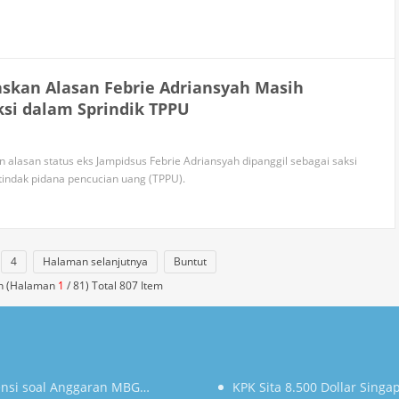
askan Alasan Febrie Adriansyah Masih
ksi dalam Sprindik TPPU
 alasan status eks Jampidsus Febrie Adriansyah dipanggil sebagai saksi
indak pidana pencucian uang (TPPU).
4
Halaman selanjutnya
Buntut
an (Halaman
1
/ 81) Total 807 Item
iensi soal Anggaran MBG
KPK Sita 8.500 Dollar Sing