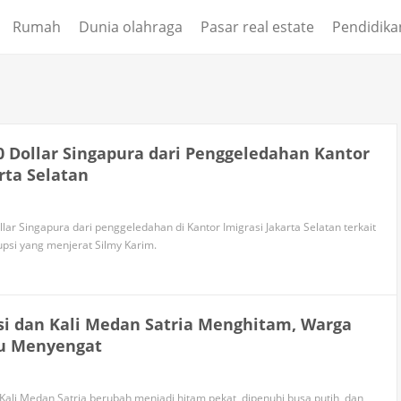
Rumah
Dunia olahraga
Pasar real estate
Pendidika
00 Dollar Singapura dari Penggeledahan Kantor
rta Selatan
lar Singapura dari penggeledahan di Kantor Imigrasi Jakarta Selatan terkait
upsi yang menjerat Silmy Karim.
asi dan Kali Medan Satria Menghitam, Warga
u Menyengat
n Kali Medan Satria berubah menjadi hitam pekat, dipenuhi busa putih, dan