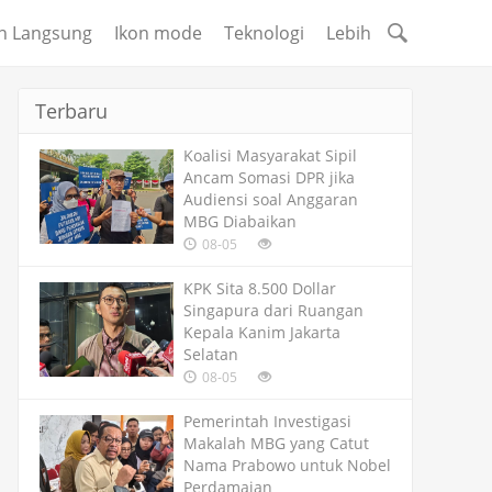
n Langsung
Ikon mode
Teknologi
Lebih
Terbaru
Koalisi Masyarakat Sipil
Ancam Somasi DPR jika
Audiensi soal Anggaran
MBG Diabaikan
08-05
KPK Sita 8.500 Dollar
Singapura dari Ruangan
Kepala Kanim Jakarta
Selatan
08-05
Pemerintah Investigasi
Makalah MBG yang Catut
Nama Prabowo untuk Nobel
Perdamaian