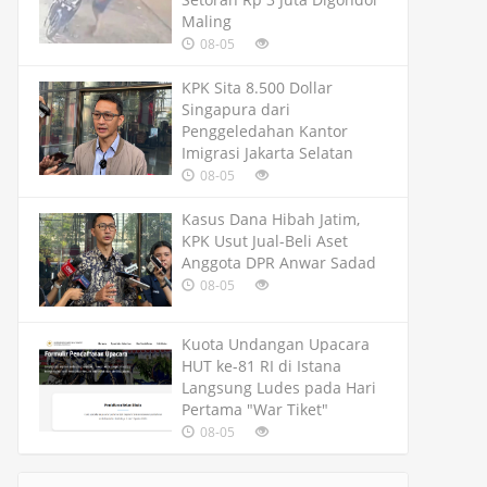
Maling
08-05
KPK Sita 8.500 Dollar
Singapura dari
Penggeledahan Kantor
Imigrasi Jakarta Selatan
08-05
Kasus Dana Hibah Jatim,
KPK Usut Jual-Beli Aset
Anggota DPR Anwar Sadad
08-05
Kuota Undangan Upacara
HUT ke-81 RI di Istana
Langsung Ludes pada Hari
Pertama "War Tiket"
08-05