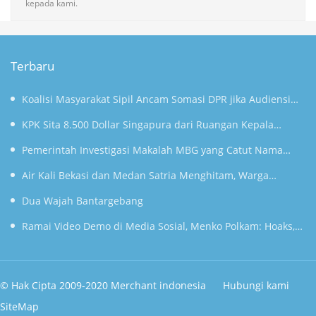
kepada kami.
Terbaru
Koalisi Masyarakat Sipil Ancam Somasi DPR jika Audiensi
soal Anggaran MBG Diabaikan
KPK Sita 8.500 Dollar Singapura dari Ruangan Kepala
Kanim Jakarta Selatan
Pemerintah Investigasi Makalah MBG yang Catut Nama
Prabowo untuk Nobel Perdamaian
Air Kali Bekasi dan Medan Satria Menghitam, Warga
Khawatir Bikin Anak Sakit
Dua Wajah Bantargebang
Ramai Video Demo di Media Sosial, Menko Polkam: Hoaks,
Terjadi pada Masa Lalu
© Hak Cipta 2009-2020 Merchant indonesia
Hubungi kami
SiteMap