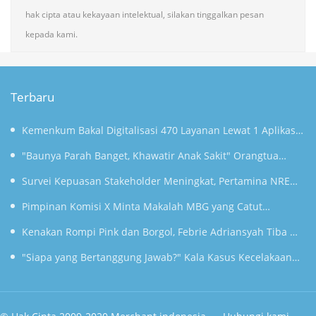
hak cipta atau kekayaan intelektual, silakan tinggalkan pesan
kepada kami.
Terbaru
Kemenkum Bakal Digitalisasi 470 Layanan Lewat 1 Aplikasi
Super Mulai September
"Baunya Parah Banget, Khawatir Anak Sakit" Orangtua
Keluhkan Gunungan Sampah di SDN Kedaung Kali Angke
Survei Kepuasan Stakeholder Meningkat, Pertamina NRE
Perkuat Komitmen Mewujudkan Transisi Energi
Pimpinan Komisi X Minta Makalah MBG yang Catut
Berkelanjutan
Prabowo Diusut
Kenakan Rompi Pink dan Borgol, Febrie Adriansyah Tiba di
Kejagung untuk Diperiksa
"Siapa yang Bertanggung Jawab?" Kala Kasus Kecelakaan
Kereta Bekasi Menggantung 100 Hari