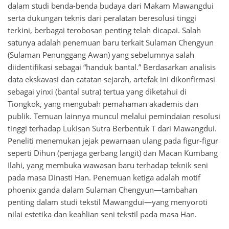
dalam studi benda-benda budaya dari Makam Mawangdui
serta dukungan teknis dari peralatan beresolusi tinggi
terkini, berbagai terobosan penting telah dicapai. Salah
satunya adalah penemuan baru terkait Sulaman Chengyun
(Sulaman Penunggang Awan) yang sebelumnya salah
diidentifikasi sebagai “handuk bantal.” Berdasarkan analisis
data ekskavasi dan catatan sejarah, artefak ini dikonfirmasi
sebagai yinxi (bantal sutra) tertua yang diketahui di
Tiongkok, yang mengubah pemahaman akademis dan
publik. Temuan lainnya muncul melalui pemindaian resolusi
tinggi terhadap Lukisan Sutra Berbentuk T dari Mawangdui.
Peneliti menemukan jejak pewarnaan ulang pada figur-figur
seperti Dihun (penjaga gerbang langit) dan Macan Kumbang
Ilahi, yang membuka wawasan baru terhadap teknik seni
pada masa Dinasti Han. Penemuan ketiga adalah motif
phoenix ganda dalam Sulaman Chengyun—tambahan
penting dalam studi tekstil Mawangdui—yang menyoroti
nilai estetika dan keahlian seni tekstil pada masa Han.