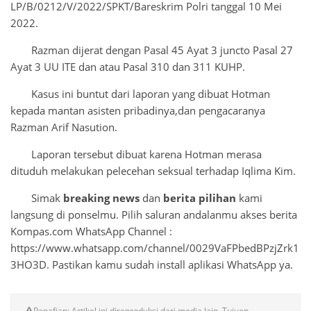
LP/B/0212/V/2022/SPKT/Bareskrim Polri tanggal 10 Mei
2022.
Razman dijerat dengan Pasal 45 Ayat 3 juncto Pasal 27
Ayat 3 UU ITE dan atau Pasal 310 dan 311 KUHP.
Kasus ini buntut dari laporan yang dibuat Hotman
kepada mantan asisten pribadinya,dan pengacaranya
Razman Arif Nasution.
Laporan tersebut dibuat karena Hotman merasa
dituduh melakukan pelecehan seksual terhadap Iqlima Kim.
Simak
breaking news
dan
berita pilihan
kami
langsung di ponselmu. Pilih saluran andalanmu akses berita
Kompas.com WhatsApp Channel :
https://www.whatsapp.com/channel/0029VaFPbedBPzjZrk1
3HO3D. Pastikan kamu sudah install aplikasi WhatsApp ya.
Penafian: Artikel ini direproduksi dari media lain. Tujuan