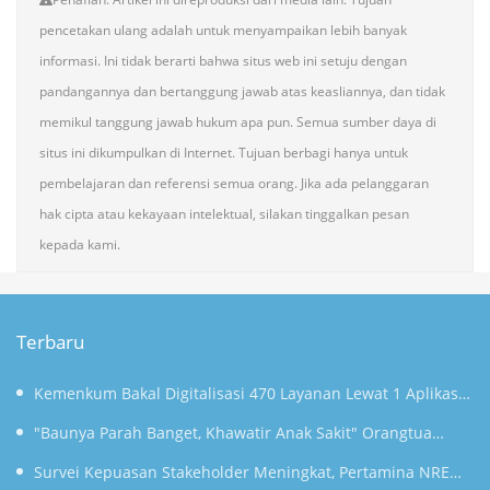
pencetakan ulang adalah untuk menyampaikan lebih banyak
informasi. Ini tidak berarti bahwa situs web ini setuju dengan
pandangannya dan bertanggung jawab atas keasliannya, dan tidak
memikul tanggung jawab hukum apa pun. Semua sumber daya di
situs ini dikumpulkan di Internet. Tujuan berbagi hanya untuk
pembelajaran dan referensi semua orang. Jika ada pelanggaran
hak cipta atau kekayaan intelektual, silakan tinggalkan pesan
kepada kami.
Terbaru
Kemenkum Bakal Digitalisasi 470 Layanan Lewat 1 Aplikasi
Super Mulai September
"Baunya Parah Banget, Khawatir Anak Sakit" Orangtua
Keluhkan Gunungan Sampah di SDN Kedaung Kali Angke
Survei Kepuasan Stakeholder Meningkat, Pertamina NRE